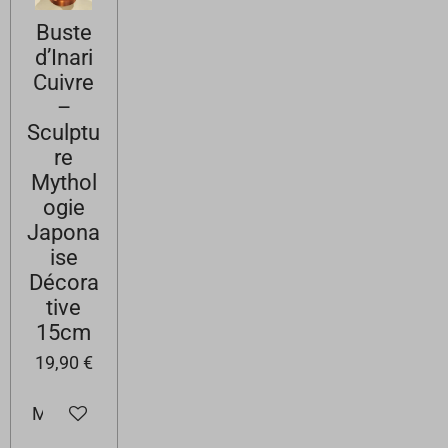
Buste
d’Inari
Cuivre
–
Sculptu
re
Mythol
ogie
Japona
ise
Décora
tive
15cm
19,90 €
M'avertir si disponible